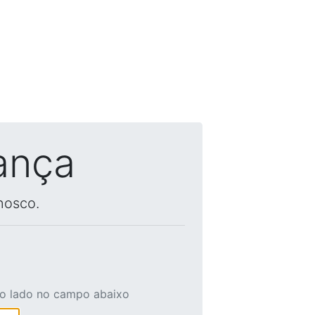
ança
nosco.
ao lado no campo abaixo