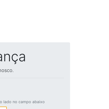
ança
nosco.
ao lado no campo abaixo