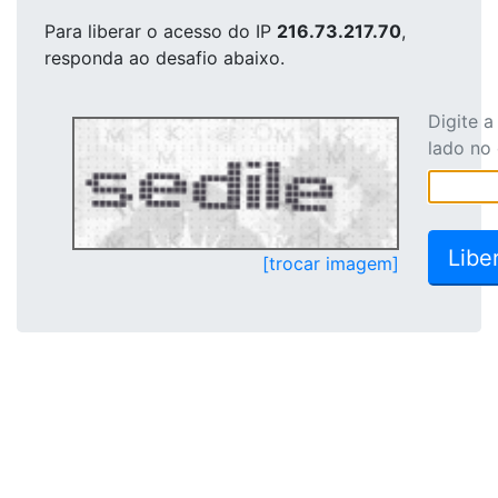
Para liberar o acesso
do IP
216.73.217.70
,
responda ao desafio abaixo.
Digite 
lado no
[trocar imagem]